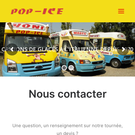
ACCUEIL
CAMIONS DE GLACES A L'ITALIENNE DEPUIS 1970
NOTRE HISTOIRE
ÉVÈNEMENTS
PHOTOS
VIDEOS
CONTACT
Nous contacter
Une question, un renseignement sur notre tournée,
un devis ?